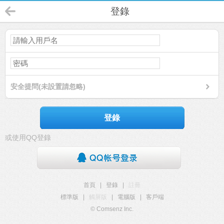
登錄
安全提問(未設置請忽略)
登錄
或使用QQ登錄
首頁
|
登錄
|
註冊
標準版
|
觸屏版
|
電腦版
|
客戶端
© Comsenz Inc.