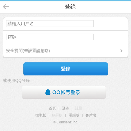
登錄
安全提問(未設置請忽略)
登錄
或使用QQ登錄
首頁
|
登錄
|
註冊
標準版
|
觸屏版
|
電腦版
|
客戶端
© Comsenz Inc.