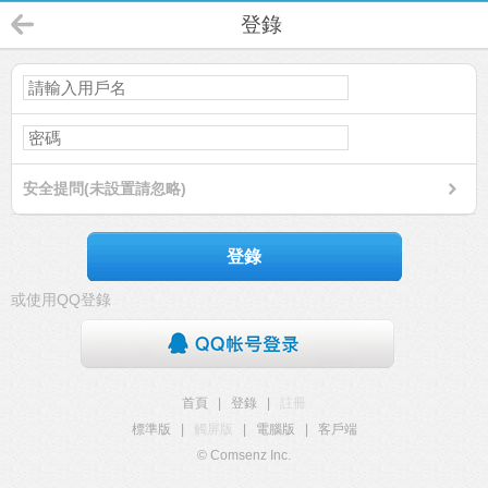
登錄
安全提問(未設置請忽略)
登錄
或使用QQ登錄
首頁
|
登錄
|
註冊
標準版
|
觸屏版
|
電腦版
|
客戶端
© Comsenz Inc.