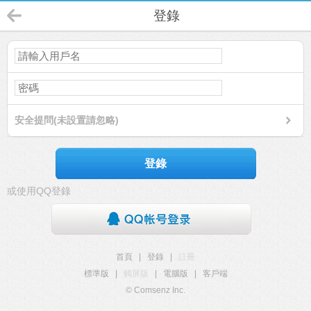
登錄
安全提問(未設置請忽略)
登錄
或使用QQ登錄
首頁
|
登錄
|
註冊
標準版
|
觸屏版
|
電腦版
|
客戶端
© Comsenz Inc.