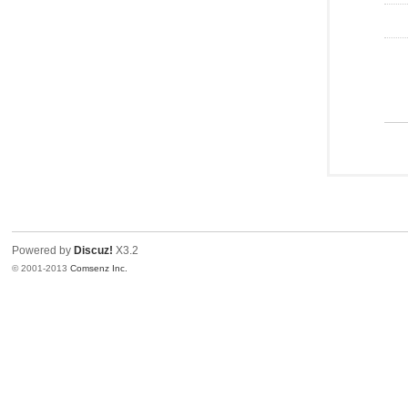
Powered by
Discuz!
X3.2
© 2001-2013
Comsenz Inc.