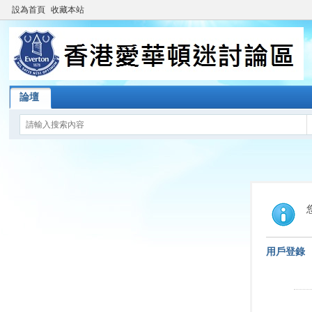
設為首頁
收藏本站
論壇
用戶登錄