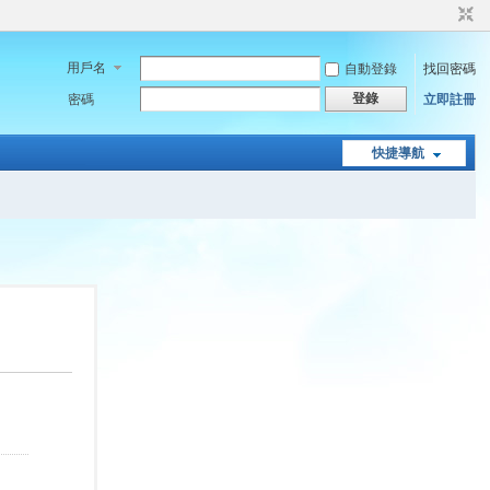
用戶名
自動登錄
找回密碼
登錄
密碼
立即註冊
快捷導航