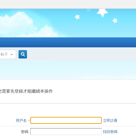
帖子
搜
索
您需要先登錄才能繼續本操作
用戶名
立即註冊
密碼:
找回密碼