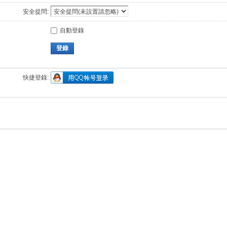
安全提問:
自動登錄
登錄
快捷登錄: