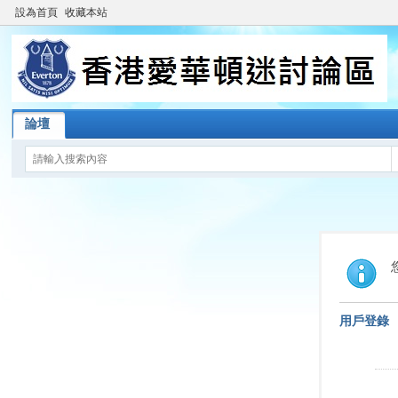
設為首頁
收藏本站
論壇
用戶登錄