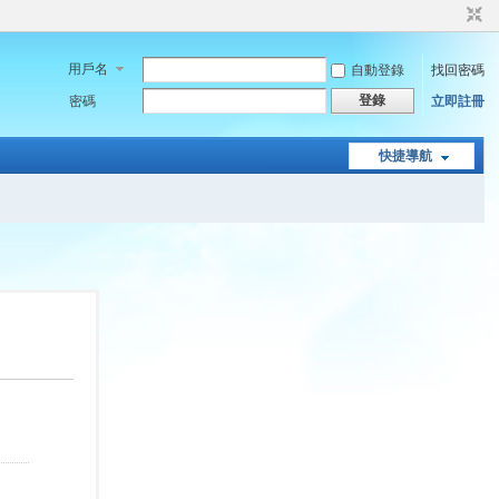
用戶名
自動登錄
找回密碼
登錄
密碼
立即註冊
快捷導航