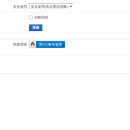
安全提問:
自動登錄
登錄
快捷登錄: