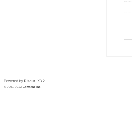
Powered by
Discuz!
X3.2
© 2001-2013
Comsenz Inc.