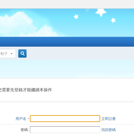
帖子
搜
索
您需要先登錄才能繼續本操作
用戶名
立即註冊
密碼:
找回密碼