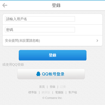
登錄
安全提問(未設置請忽略)
登錄
或使用QQ登錄
首頁
|
登錄
|
註冊
標準版
|
觸屏版
|
電腦版
|
客戶端
© Comsenz Inc.