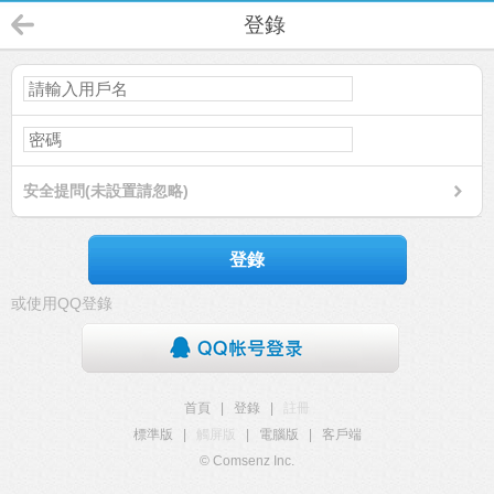
登錄
安全提問(未設置請忽略)
登錄
或使用QQ登錄
首頁
|
登錄
|
註冊
標準版
|
觸屏版
|
電腦版
|
客戶端
© Comsenz Inc.