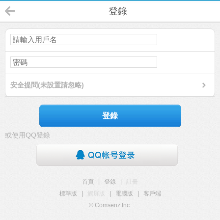
登錄
安全提問(未設置請忽略)
登錄
或使用QQ登錄
首頁
|
登錄
|
註冊
標準版
|
觸屏版
|
電腦版
|
客戶端
© Comsenz Inc.