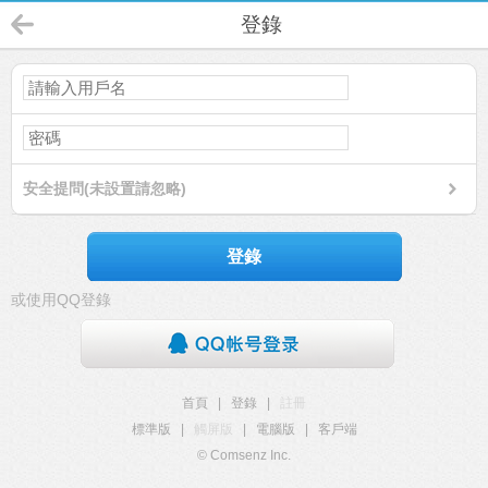
登錄
安全提問(未設置請忽略)
登錄
或使用QQ登錄
首頁
|
登錄
|
註冊
標準版
|
觸屏版
|
電腦版
|
客戶端
© Comsenz Inc.