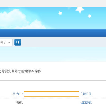
帖子
搜
索
您需要先登錄才能繼續本操作
用戶名
立即註冊
密碼:
找回密碼