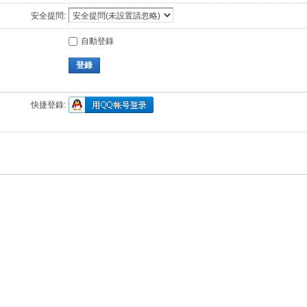
安全提問:
自動登錄
登錄
快捷登錄: