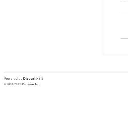
Powered by
Discuz!
X3.2
© 2001-2013
Comsenz Inc.