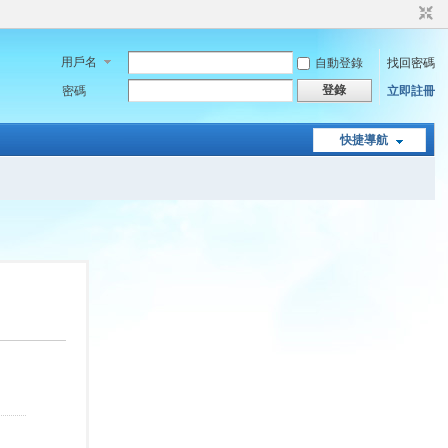
用戶名
自動登錄
找回密碼
登錄
密碼
立即註冊
快捷導航