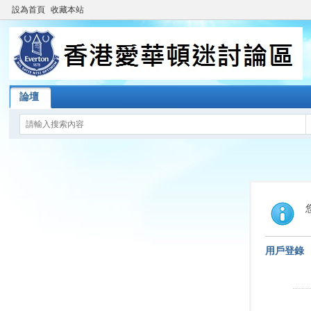
設為首頁
收藏本站
論壇
用戶登錄