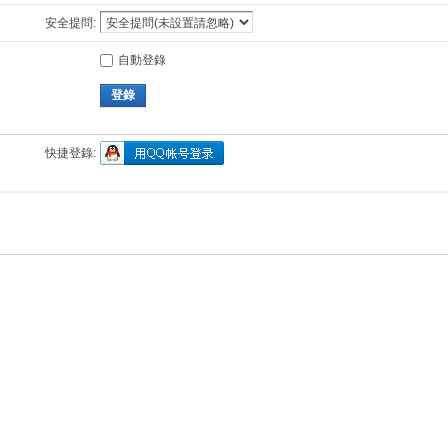
安全提問:
自動登錄
登錄
快捷登錄: