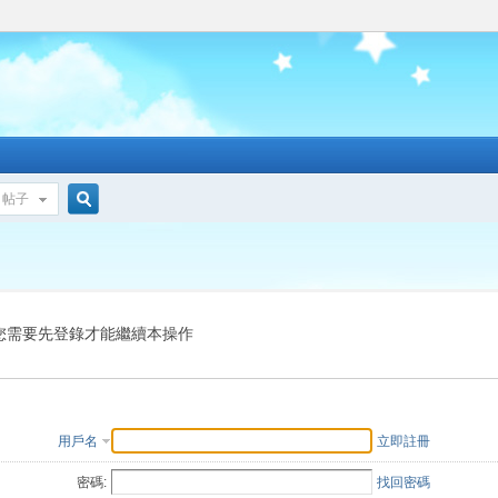
帖子
搜
索
您需要先登錄才能繼續本操作
用戶名
立即註冊
密碼:
找回密碼