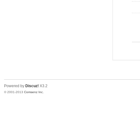
Powered by
Discuz!
X3.2
© 2001-2013
Comsenz Inc.