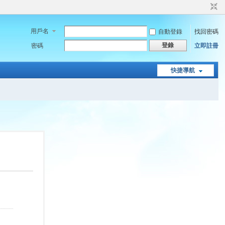
用戶名
自動登錄
找回密碼
登錄
密碼
立即註冊
快捷導航