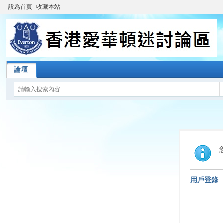
設為首頁
收藏本站
論壇
用戶登錄