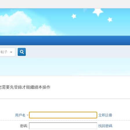
帖子
搜
索
您需要先登錄才能繼續本操作
用戶名
立即註冊
密碼:
找回密碼