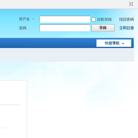
用戶名
自動登錄
找回密碼
登錄
密碼
立即註冊
快捷導航