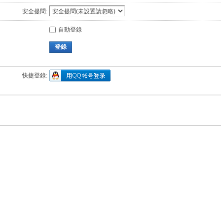
安全提問:
自動登錄
登錄
快捷登錄: