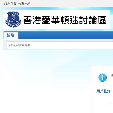
設為首頁
收藏本站
論壇
用戶登錄