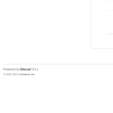
Powered by
Discuz!
X3.2
© 2001-2013
Comsenz Inc.