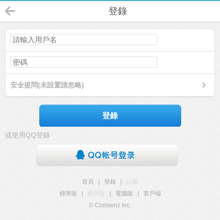
登錄
安全提問(未設置請忽略)
登錄
或使用QQ登錄
首頁
|
登錄
|
註冊
標準版
|
觸屏版
|
電腦版
|
客戶端
© Comsenz Inc.