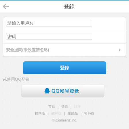
登錄
安全提問(未設置請忽略)
登錄
或使用QQ登錄
首頁
|
登錄
|
註冊
標準版
|
觸屏版
|
電腦版
|
客戶端
© Comsenz Inc.