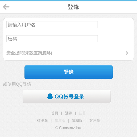
登錄
安全提問(未設置請忽略)
登錄
或使用QQ登錄
首頁
|
登錄
|
註冊
標準版
|
觸屏版
|
電腦版
|
客戶端
© Comsenz Inc.