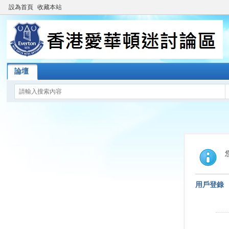
設為首頁
收藏本站
論壇
用戶登錄