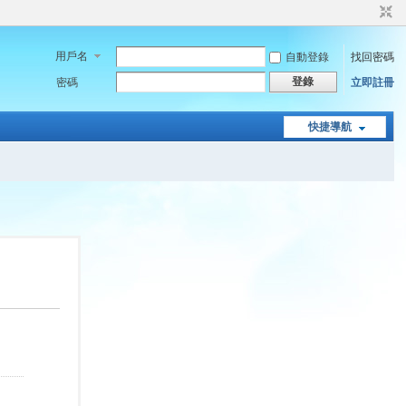
用戶名
自動登錄
找回密碼
登錄
密碼
立即註冊
快捷導航