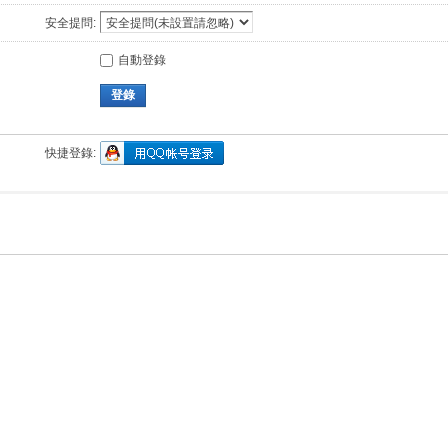
安全提問:
自動登錄
登錄
快捷登錄: