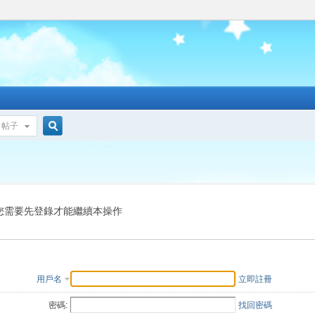
帖子
搜
索
您需要先登錄才能繼續本操作
用戶名
立即註冊
密碼:
找回密碼