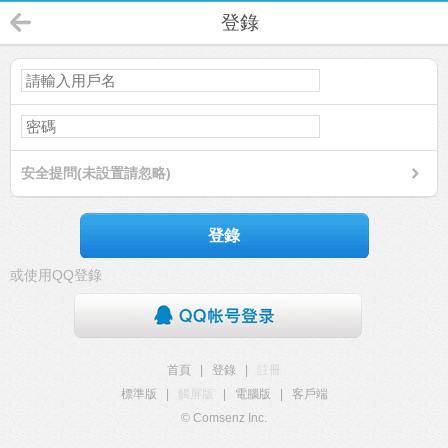
登錄
安全提問(未設置請忽略)
登錄
或使用QQ登錄
首頁
|
登錄
|
註冊
標準版
|
觸屏版
|
電腦版
|
客戶端
© Comsenz Inc.