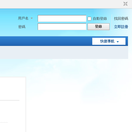
用戶名
自動登錄
找回密碼
登錄
密碼
立即註冊
快捷導航