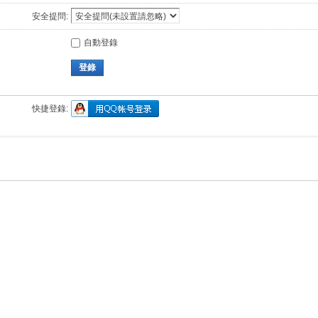
安全提問:
自動登錄
登錄
快捷登錄: