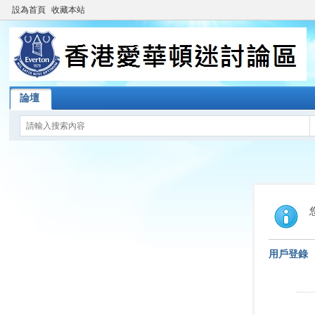
設為首頁
收藏本站
論壇
用戶登錄