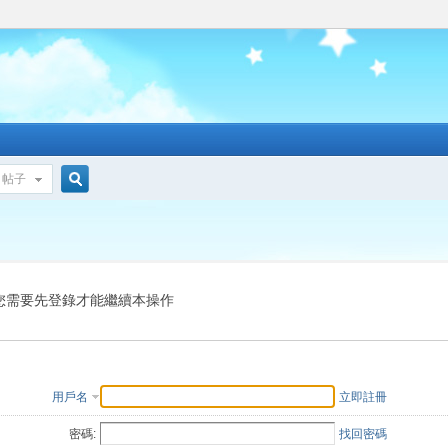
帖子
搜
索
您需要先登錄才能繼續本操作
用戶名
立即註冊
密碼:
找回密碼