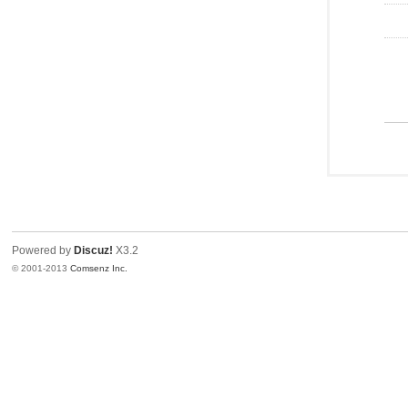
Powered by
Discuz!
X3.2
© 2001-2013
Comsenz Inc.