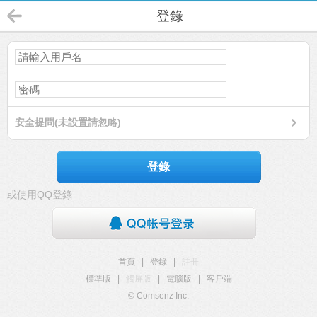
登錄
安全提問(未設置請忽略)
登錄
或使用QQ登錄
首頁
|
登錄
|
註冊
標準版
|
觸屏版
|
電腦版
|
客戶端
© Comsenz Inc.