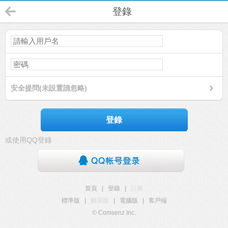
登錄
安全提問(未設置請忽略)
登錄
或使用QQ登錄
首頁
|
登錄
|
註冊
標準版
|
觸屏版
|
電腦版
|
客戶端
© Comsenz Inc.