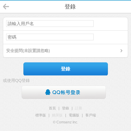
登錄
安全提問(未設置請忽略)
登錄
或使用QQ登錄
首頁
|
登錄
|
註冊
標準版
|
觸屏版
|
電腦版
|
客戶端
© Comsenz Inc.