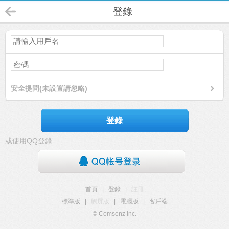
登錄
安全提問(未設置請忽略)
登錄
或使用QQ登錄
首頁
|
登錄
|
註冊
標準版
|
觸屏版
|
電腦版
|
客戶端
© Comsenz Inc.