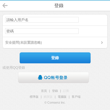
登錄
安全提問(未設置請忽略)
登錄
或使用QQ登錄
首頁
|
登錄
|
註冊
標準版
|
觸屏版
|
電腦版
|
客戶端
© Comsenz Inc.