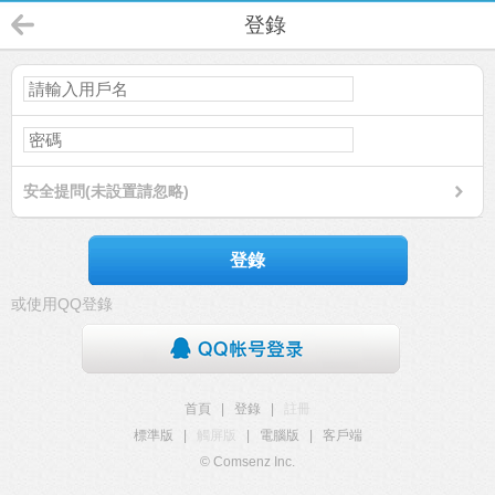
登錄
安全提問(未設置請忽略)
登錄
或使用QQ登錄
首頁
|
登錄
|
註冊
標準版
|
觸屏版
|
電腦版
|
客戶端
© Comsenz Inc.