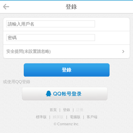
登錄
安全提問(未設置請忽略)
登錄
或使用QQ登錄
首頁
|
登錄
|
註冊
標準版
|
觸屏版
|
電腦版
|
客戶端
© Comsenz Inc.