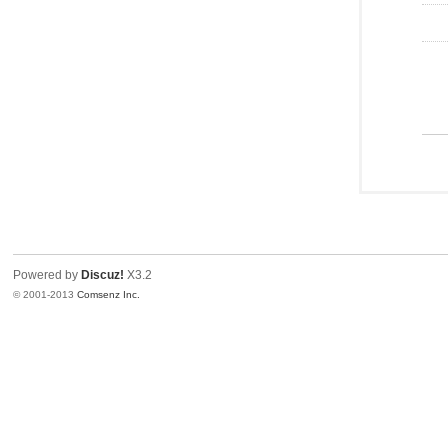
Powered by
Discuz!
X3.2
© 2001-2013
Comsenz Inc.