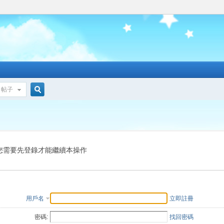
帖子
搜
索
您需要先登錄才能繼續本操作
用戶名
立即註冊
密碼:
找回密碼