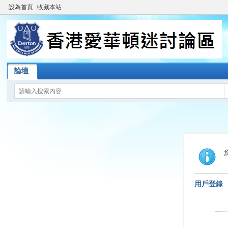
設為首頁
收藏本站
論壇
用戶登錄