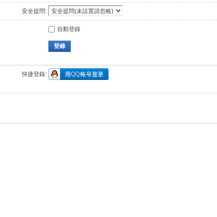
安全提問:
自動登錄
登錄
快捷登錄: