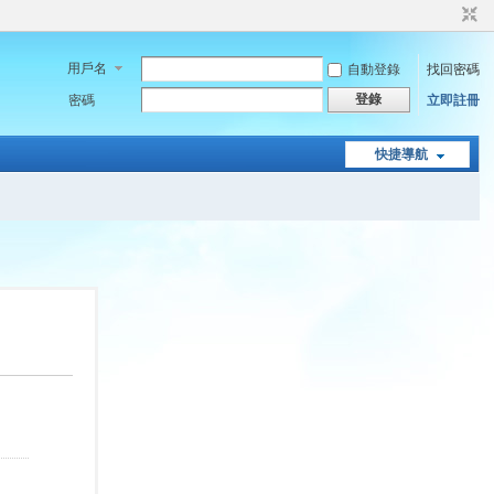
用戶名
自動登錄
找回密碼
登錄
密碼
立即註冊
快捷導航