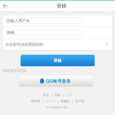
登錄
安全提問(未設置請忽略)
登錄
或使用QQ登錄
首頁
|
登錄
|
註冊
標準版
|
觸屏版
|
電腦版
|
客戶端
© Comsenz Inc.