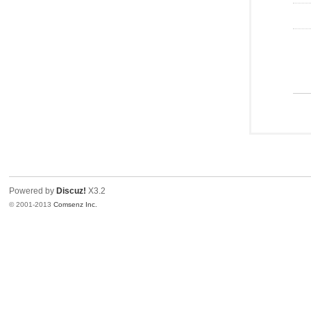
Powered by
Discuz!
X3.2
© 2001-2013
Comsenz Inc.