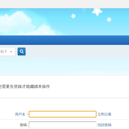
帖子
搜
索
您需要先登錄才能繼續本操作
用戶名
立即註冊
密碼:
找回密碼