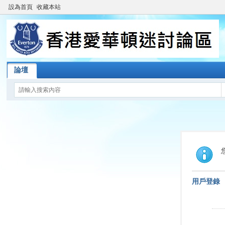
設為首頁
收藏本站
論壇
用戶登錄