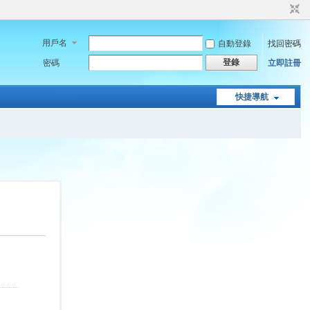
用戶名
自動登錄
找回密碼
登錄
密碼
立即註冊
快捷導航