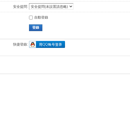
安全提問:
自動登錄
登錄
快捷登錄: