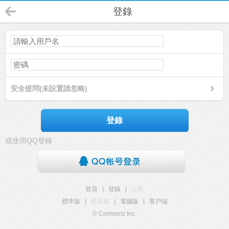
登錄
安全提問(未設置請忽略)
登錄
或使用QQ登錄
首頁
|
登錄
|
註冊
標準版
|
觸屏版
|
電腦版
|
客戶端
© Comsenz Inc.