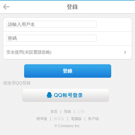
登錄
安全提問(未設置請忽略)
登錄
或使用QQ登錄
首頁
|
登錄
|
註冊
標準版
|
觸屏版
|
電腦版
|
客戶端
© Comsenz Inc.