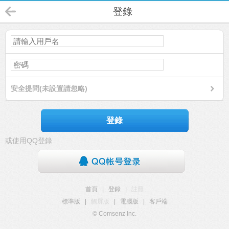
登錄
安全提問(未設置請忽略)
登錄
或使用QQ登錄
首頁
|
登錄
|
註冊
標準版
|
觸屏版
|
電腦版
|
客戶端
© Comsenz Inc.