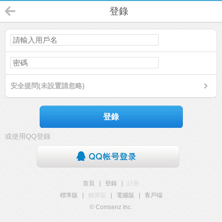
登錄
安全提問(未設置請忽略)
登錄
或使用QQ登錄
首頁
|
登錄
|
註冊
標準版
|
觸屏版
|
電腦版
|
客戶端
© Comsenz Inc.