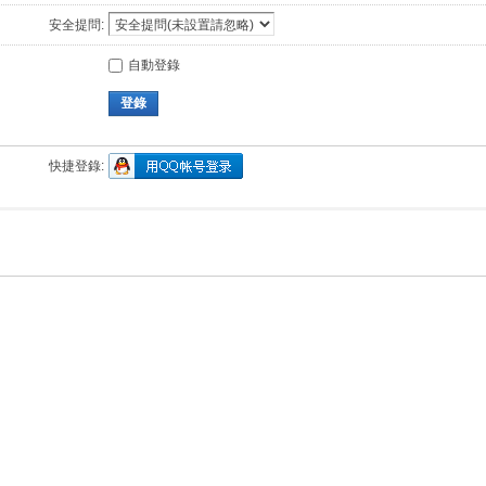
安全提問:
自動登錄
登錄
快捷登錄: