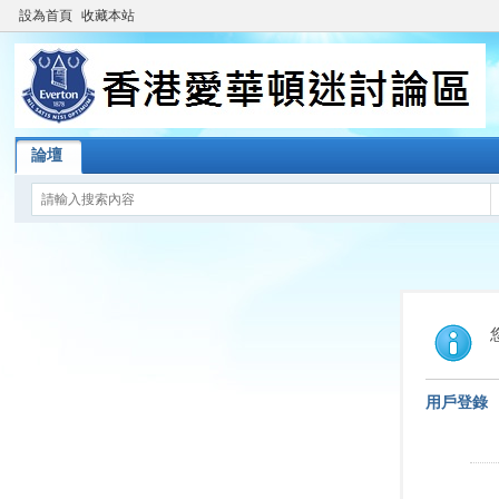
設為首頁
收藏本站
論壇
用戶登錄