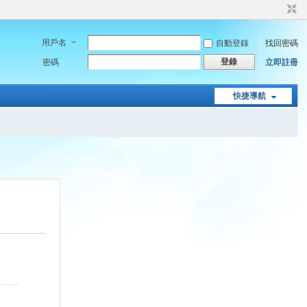
用戶名
自動登錄
找回密碼
登錄
密碼
立即註冊
快捷導航