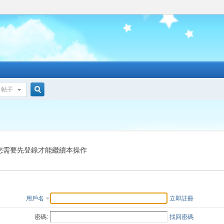
帖子
搜
索
您需要先登錄才能繼續本操作
用戶名
立即註冊
密碼:
找回密碼