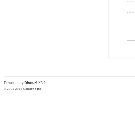
Powered by
Discuz!
X3.2
© 2001-2013
Comsenz Inc.