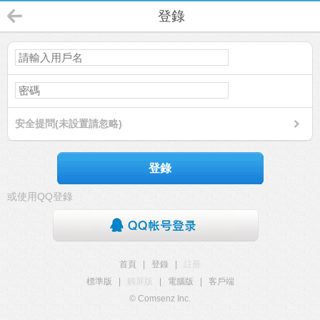
登錄
安全提問(未設置請忽略)
登錄
或使用QQ登錄
首頁
|
登錄
|
註冊
標準版
|
觸屏版
|
電腦版
|
客戶端
© Comsenz Inc.