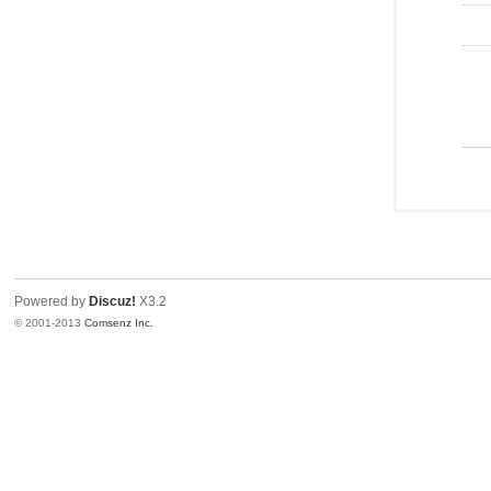
Powered by
Discuz!
X3.2
© 2001-2013
Comsenz Inc.