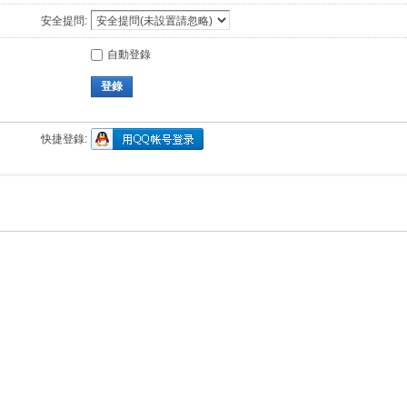
安全提問:
自動登錄
登錄
快捷登錄: