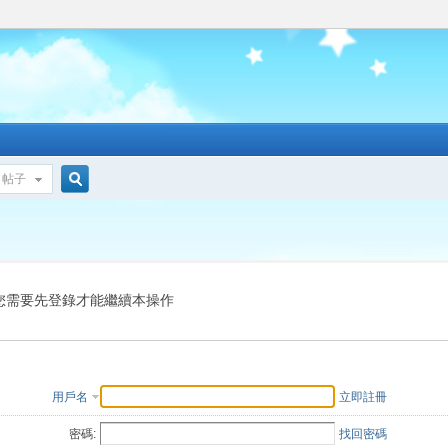
帖子
搜
索
您需要先登錄才能繼續本操作
用戶名
立即註冊
密碼:
找回密碼