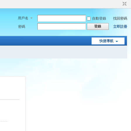
用戶名
自動登錄
找回密碼
登錄
密碼
立即註冊
快捷導航