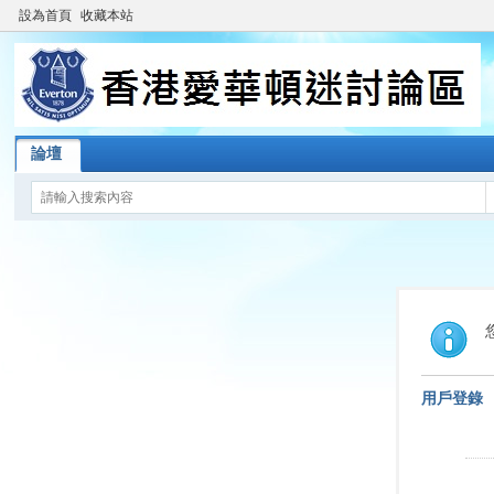
設為首頁
收藏本站
論壇
用戶登錄