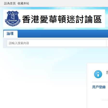
設為首頁
收藏本站
論壇
用戶登錄