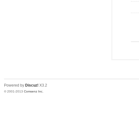
Powered by
Discuz!
X3.2
© 2001-2013
Comsenz Inc.