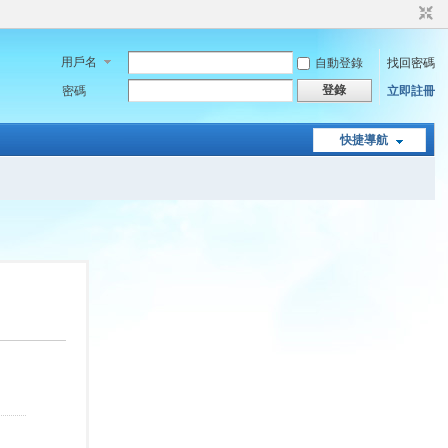
用戶名
自動登錄
找回密碼
登錄
密碼
立即註冊
快捷導航