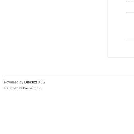
Powered by
Discuz!
X3.2
© 2001-2013
Comsenz Inc.