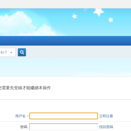
帖子
搜
索
您需要先登錄才能繼續本操作
用戶名
立即註冊
密碼:
找回密碼