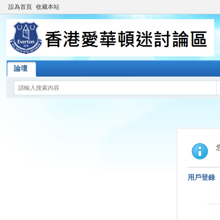
設為首頁
收藏本站
論壇
用戶登錄