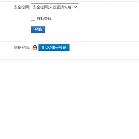
安全提問:
自動登錄
登錄
快捷登錄: