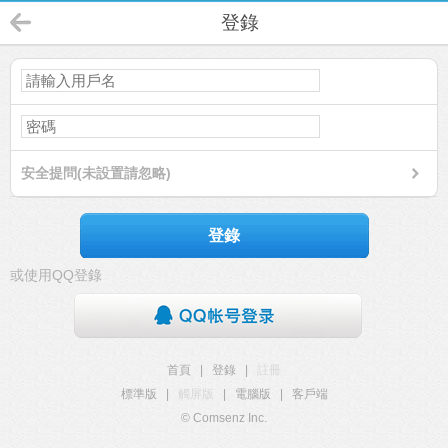
登錄
安全提問(未設置請忽略)
登錄
或使用QQ登錄
首頁
|
登錄
|
註冊
標準版
|
觸屏版
|
電腦版
|
客戶端
© Comsenz Inc.