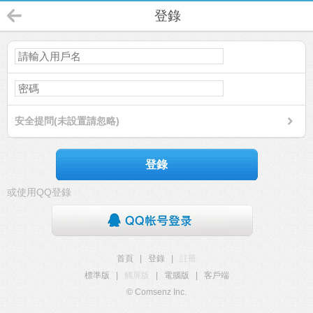
登錄
安全提問(未設置請忽略)
登錄
或使用QQ登錄
首頁
|
登錄
|
註冊
標準版
|
觸屏版
|
電腦版
|
客戶端
© Comsenz Inc.