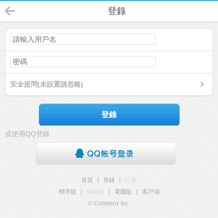
登錄
安全提問(未設置請忽略)
登錄
或使用QQ登錄
首頁
|
登錄
|
註冊
標準版
|
觸屏版
|
電腦版
|
客戶端
© Comsenz Inc.