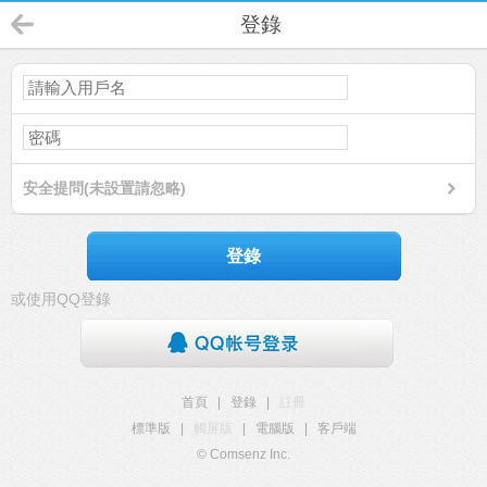
登錄
安全提問(未設置請忽略)
登錄
或使用QQ登錄
首頁
|
登錄
|
註冊
標準版
|
觸屏版
|
電腦版
|
客戶端
© Comsenz Inc.