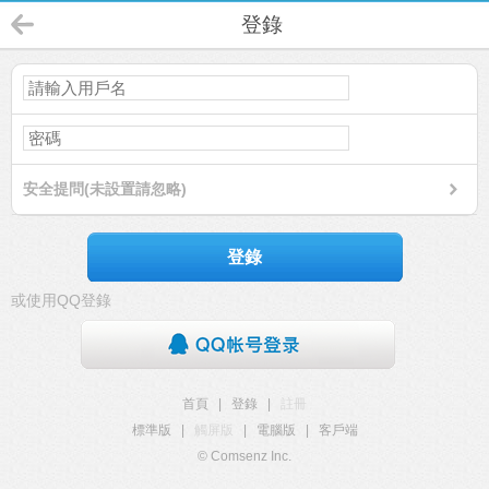
登錄
安全提問(未設置請忽略)
登錄
或使用QQ登錄
首頁
|
登錄
|
註冊
標準版
|
觸屏版
|
電腦版
|
客戶端
© Comsenz Inc.