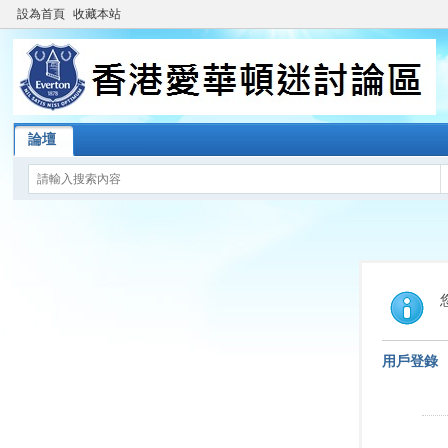
設為首頁
收藏本站
論壇
用戶登錄