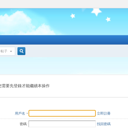
帖子
搜
索
您需要先登錄才能繼續本操作
用戶名
立即註冊
密碼:
找回密碼