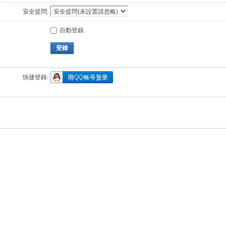
安全提問:
自動登錄
登錄
快捷登錄: