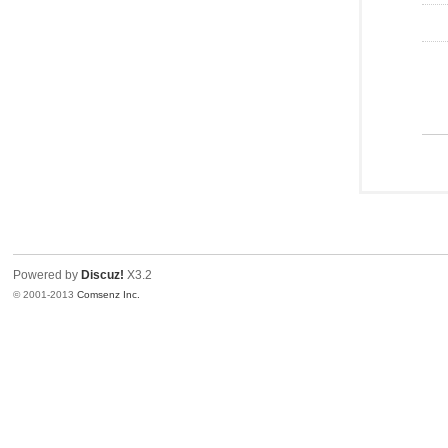
Powered by
Discuz!
X3.2
© 2001-2013
Comsenz Inc.