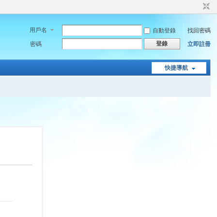
用戶名
自動登錄
找回密碼
登錄
密碼
立即註冊
快捷導航