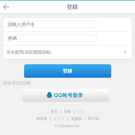
登錄
安全提問(未設置請忽略)
登錄
或使用QQ登錄
首頁
|
登錄
|
註冊
標準版
|
觸屏版
|
電腦版
|
客戶端
© Comsenz Inc.