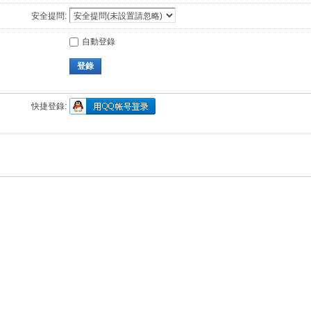
安全提問:
自動登錄
登錄
快捷登錄: