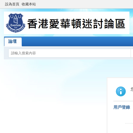
設為首頁
收藏本站
論壇
用戶登錄