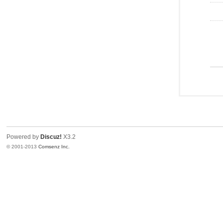
Powered by
Discuz!
X3.2
© 2001-2013
Comsenz Inc.