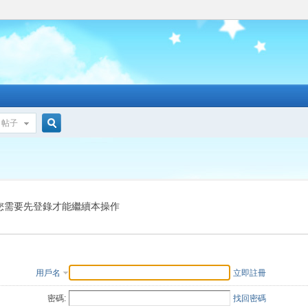
帖子
搜
索
您需要先登錄才能繼續本操作
用戶名
立即註冊
密碼:
找回密碼