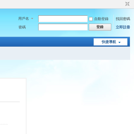
用戶名
自動登錄
找回密碼
登錄
密碼
立即註冊
快捷導航