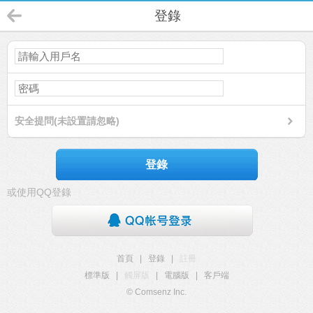
登錄
安全提問(未設置請忽略)
登錄
或使用QQ登錄
首頁
|
登錄
|
註冊
標準版
|
觸屏版
|
電腦版
|
客戶端
© Comsenz Inc.