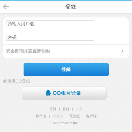
登錄
安全提問(未設置請忽略)
登錄
或使用QQ登錄
首頁
|
登錄
|
註冊
標準版
|
觸屏版
|
電腦版
|
客戶端
© Comsenz Inc.