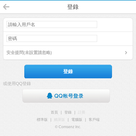
登錄
安全提問(未設置請忽略)
登錄
或使用QQ登錄
首頁
|
登錄
|
註冊
標準版
|
觸屏版
|
電腦版
|
客戶端
© Comsenz Inc.