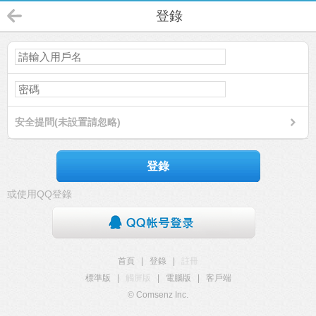
登錄
安全提問(未設置請忽略)
登錄
或使用QQ登錄
首頁
|
登錄
|
註冊
標準版
|
觸屏版
|
電腦版
|
客戶端
© Comsenz Inc.